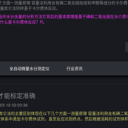
个方面一测量原理 容量法利用含有碘二氧化硫吡啶和甲醇等成分的卡尔
量库仑法同样基于卡尔费休反应。
品中水分含量的分析方法它背后的基本原理是基于碘和二氧化硫在水介质
什么是卡尔费休反应？R。
全自动微量水分测定仪
行业资讯
才能标定准确
3-16 02:03:36
库仑法的主要区别体现在以下几个方面一测量原理 容量法利用含有碘二
应体系中滴加卡尔费休试剂，直至反应达到终点，然后根据消耗的试剂体