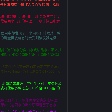
硫等有毒物质与操作人员直接接触，降低
休试剂接触后，试剂的电阻会发生显著变
子需要两个电子的原理，可以计算出电解
在使用中却发现了一个问题有时候对一种
仪的测量灵敏度有时会受到该仪器电极
品中的任何水分自由水或结晶水，那么其
2O 2C5H5NHI + C5H5NSO3
个决定性的优势无需确定滴定度库仑法是
水分滴定仪可以测量到01~500 mg
步，测量结果准确可靠智能识别卡尔费休滴
式可使用多种语言打印符合GLP规范的
应用仪器基于卡尔菲休库仑滴定法原理，
尔菲休试剂同水的反应原理是基于有水。