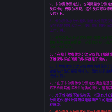
2、卡尔费休滴定法，也叫微量水分测
反应卡尔·费歇尔发现，这个反应可以修
反应？R。
3、卡尔费休水分仪也叫微量水分测定
发物影响的技术之一，使用我们的KF滴
工作，并。
4、卡尔费休水分测定仪也叫微量水分测
休的基本原理是需要一定量的水参与碘对二氧化硫的氧化
C5H5N·HSO4。
5、1在按卡尔费休水分滴定仪的开始键
了确保取样前所用的取样器是干燥的，
6、卡尔费休水分滴定仪也称为微量水分
含量与产品质量密切相关，因此必须连
成分，则。
7、1由于卡尔费休水分滴定仪滴定是基
它不检测其他挥发性物质的损失，这与其
8、对于难溶性不溶性物质，以及有其
分测定仪通过计算阳极电解碘产生的电
秒就能。
9、卡尔费休水分测定仪是一种用于检测