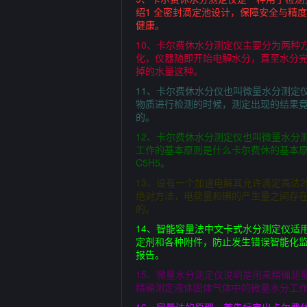
绍1 全密封滴定池设计，保障安全与精
健康。
10、卡尔费休水分测定仪主要分为两种
化，仪器随即开始电解水分，直至水分
掉的水量这种。
11、卡尔费休水分仪也叫微量水分测定
物质进行检测的时候，测定出现的结果
的。
12、卡尔费休水分测定仪也叫微量水分
工作的基本原则是什么卡尔费休的基本原理是需要
C5H5。
13、设有一个加速电解其允许滴定高达
绝对方法，电荷量和碘的产生量之间存在
的。
14、智能容量法中文卡式水分测定仪适用
定剂和各种附件，防止发生错误智能化监
报告。
15、微量水分测定仪说明是用来精确测
精确测定液体固体气体中的微量水分工