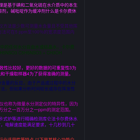
理是基于碘和二氧化硫在水介质中的本生
溶剂，碱吡啶作为缓冲剂什么是卡尔费休
仪方法是少数可测量水含量且不受其他挥
可在5 ppm至100％的宽浓度范围内
品中的任何水分自由水或结晶水，卡尔费
SO3 C5H5NSO3 + CH3OH
致性比较好，更好的数据的可重复性3为
和干燥取样器4为了获得准确的测量。
分含量的反应，由于产品或过程中的水分
方法，但如果分析时间较长或存在挥发性
定仪也称为微量水分测定仪的特异性，因为
万分之一百万分之一ppm的测定范围。
卡式炉等进行精确检测库仑法卡尔费休水
时，电解速度能满足要求，十几秒到几十
行业适用性等特点 以下是其核心功能介