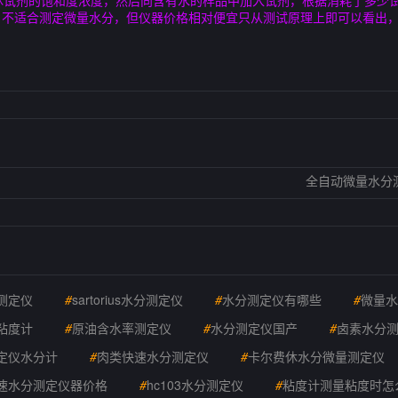
休试剂的饱和度浓度，然后向含有水的样品中加入试剂，根据消耗了多少
，不适合测定微量水分，但仪器价格相对便宜只从测试原理上即可以看出
全自动微量水分
测定仪
#
sartorius水分测定仪
#
水分测定仪有哪些
#
微量水
粘度计
#
原油含水率测定仪
#
水分测定仪国产
#
卤素水分
定仪水分计
#
肉类快速水分测定仪
#
卡尔费休水分微量测定仪
速水分测定仪器价格
#
hc103水分测定仪
#
粘度计测量粘度时怎