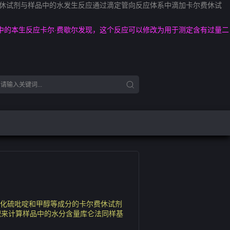
费休试剂与样品中的水发生反应通过滴定管向反应体系中滴加卡尔费休试
中的本生反应卡尔·费歇尔发现，这个反应可以修改为用于测定含有过量二
氧化硫吡啶和甲醇等成分的卡尔费休试剂
积来计算样品中的水分含量库仑法同样基