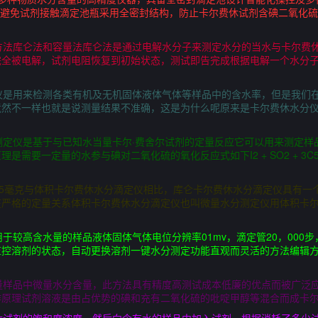
度避免试剂接触滴定池瓶采用全密封结构，防止卡尔费休试剂含碘二氧化
方法库仑法和容量法库仑法是通过电解水分子来测定水分的当水与卡尔费
完全被电解，试剂电阻恢复到初始状态，测试即告完成根据电解一个水分
仪是用来检测各类有机及无机固体液体气体等样品中的含水率，但是我们
竟然不一样也就是说测量结果不准确，这是为什么呢原来是卡尔费休水分
测定仪是基于与已知水当量卡尔·费舍尔试剂的定量反应它可以用来测定样
一定量的水参与碘对二氧化硫的氧化反应式如下I2 + SO2 + 3C5H5N + H
25毫克与体积卡尔费休水分滴定仪相比，库仑卡尔费休水分滴定仪具有一
严格的定量关系体积卡尔费休水分滴定仪也叫微量水分测定仪用体积卡尔费休
于较高含水量的样品液体固体气体电位分辨率01mv，滴定管20，000
控溶剂的状态，自动更换溶剂一键水分测定功能直观而灵活的方法编辑方
量样品中微量水分含量，此方法具有精度高测试成本低廉的优点而被广泛
作原理试剂溶液是由占优势的碘和充有二氧化硫的吡啶甲醇等混合而成卡