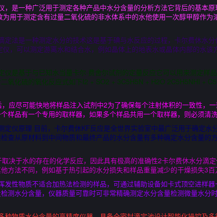
定仪，是一种广泛用于测定各种产品中水分含量的分析方法它背后的基本原
改为用于测定含有过量二氧化硫的非水体系中的水他使用一次醇甲醇作为
仪滴定法是一种测定水分的技术这是基于碘与水反应的过程，卡尔费休水分
定仪，可以测定游离水和结合水，例如晶体上的地表水或晶体内部的水该方法
定仪是基于与已知水当量卡尔·费舍尔试剂的定量反应它可以用来测定样
反应式如下I2 + SO2 + 3C5H5N + H2O 2C5H5NHI + C5H5N
后，应尽可能快地将样品注入试剂中2为了确保每个注射体积的一致性，一
一个样品有一个专用的取样器，如果多个样品共用一个取样器，则必须清洗
测定仪原理 目前，卡尔费休KF反应是全世界实验室中最广泛用于确定水
续检查从原材料到中间物质和最终产品的水分含量有多种确定水分含量的
于取决于水的存在的化学反应，因此具有极高的准确性2卡尔费休水分滴
他方法不同，例如基于热引起的水分损失和样品重量减少的干燥损失3百
它挥发性物质不适合加热法检测的样品，可通过辅助设备如卡式顶空进样器
量检测水分含量，仪器质量可靠时可非常精确测定水分含量检测微量水分
多种物质水分含量的高精度仪器，具备全密封滴定池设计智能化操控及多